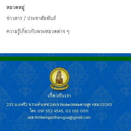
หมวดหมู่
ข่าวสาร / ประชาสัมพันธ์
ความรู้เกี่ยวกับพระหมวดต่าง ๆ
เกี่ยวกับเรา
232 ม.เกศรี2 ซ.รามคำแหง124แขวงและเขตสะพานสูง กทม.10240
โทร: 091 552 4545, 02 015 0011
เมล:thitikornputtharugsa@gmail.com