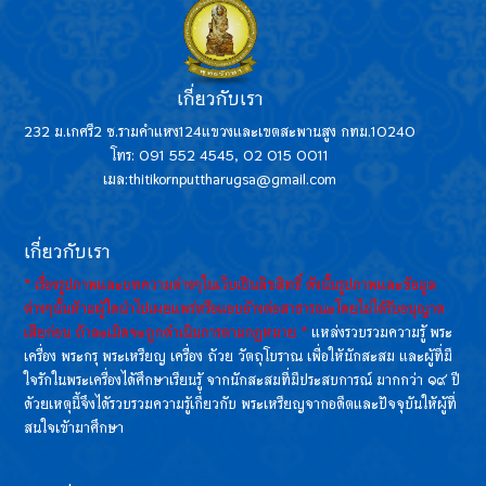
เกี่ยวกับเรา
232 ม.เกศรี2 ซ.รามคำแหง124แขวงและเขตสะพานสูง กทม.10240
โทร: 091 552 4545, 02 015 0011
เมล:thitikornputtharugsa@gmail.com
เกี่ยวกับเรา
* เรื่องรูปภาพและบทความต่างๆในเว็บเป็นลิขสิทธิ์ ดังนั้นรูปภาพและข้อมูล
ต่างๆนั้นห้ามผู้ใดนำไปเผยแพร่หรือแอบอ้างต่อสาธารณะโดยไม่ได้รับอนุญาต
เสียก่อน ถ้าละเมิดจะถูกดำเนินการตามกฏหมาย *
แหล่งรวบรวมความรู้ พระ
เครื่อง พระกรุ พระเหรียญ เครื่อง ถ้วย วัตถุโบราณ เพื่อให้นักสะสม และผู้ที่มี
ใจรักในพระเครื่องได้ศึกษาเรียนรู้ จากนักสะสมที่มีประสบการณ์ มากกว่า ๑๙ ปี
ด้วยเหตุนี้จึงได้รวบรวมความรู้เกี่ยวกับ พระเหรียญจากอดีตและปัจจุบันให้ผู้ที่
สนใจเข้ามาศึกษา