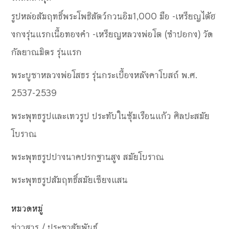
รูปหล่อสัมฤทธิ์พระโพธิสัตว์กวนอิม1,000 มือ -เหรียญไต้ฮ
งกงรุ่นแรกเนื้อทองคำ -เหรียญหลวงพ่อโต (ซำปอกง) วัด
กัลยาณมิตร รุ่นแรก
พระบูชาหลวงพ่อโสธร รุ่นกระเบื้องหลังคาโบสถ์ พ.ศ.
2537-2539
พระพุทธรูปและเทวรูป ประทับในซุ้มเรือนแก้ว ศิลปะสมัย
โบราณ
พระพุทธรูปปางนาคปรกฐานสูง สมัยโบราณ
พระพุทธรูปสัมฤทธิ์สมัยเชียงแสน
หมวดหมู่
ข่าวสาร / ประชาสัมพันธ์