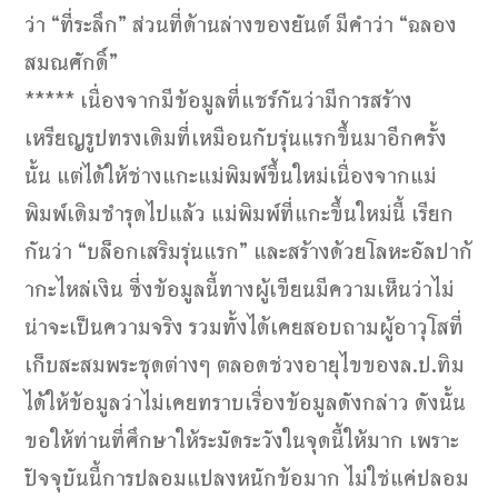
ว่า “ที่ระลึก” ส่วนที่ด้านล่างของยันต์ มีคำว่า “ฉลอง
สมณศักดิ์”
***** เนื่องจากมีข้อมูลที่แชร์กันว่ามีการสร้าง
เหรียญรูปทรงเดิมที่เหมือนกับรุ่นแรกขึ้นมาอีกครั้ง
นั้น แต่ได้ให้ช่างแกะแม่พิมพ์ขึ้นใหม่เนื่องจากแม่
พิมพ์เดิมชำรุดไปแล้ว แม่พิมพ์ที่แกะขึ้นใหม่นี้ เรียก
กันว่า “บล็อกเสริมรุ่นแรก” และสร้างด้วยโลหะอัลปาก้
ากะไหล่เงิน ซี่งข้อมูลนี้ทางผู้เขียนมีความเห็นว่าไม่
น่าจะเป็นความจริง รวมทั้งได้เคยสอบถามผู้อาวุโสที่
เก็บสะสมพระชุดต่างๆ ตลอดช่วงอายุไขของล.ป.ทิม
ได้ให้ข้อมูลว่าไม่เคยทราบเรื่องข้อมูลดังกล่าว ดังนั้น
ขอให้ท่านที่ศึกษาให้ระมัดระวังในจุดนี้ให้มาก เพราะ
ปัจจุบันนี้การปลอมแปลงหนักข้อมาก ไม่ใช่แค่ปลอม