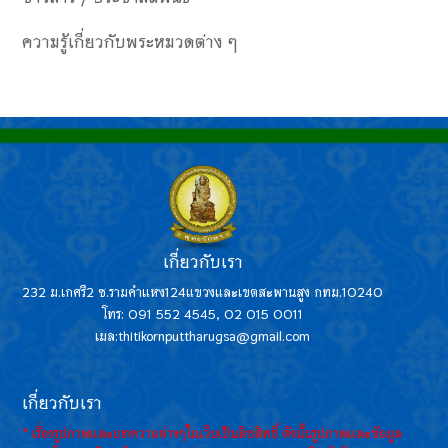
ความรู้เกี่ยวกับพระหมวดต่าง ๆ
เกี่ยวกับเรา
232 ม.เกศรี2 ซ.รามคำแหง124แขวงและเขตสะพานสูง กทม.10240
โทร: 091 552 4545, 02 015 0011
เมล:thitikornputtharugsa@gmail.com
เกี่ยวกับเรา
* เรื่องรูปภาพและบทความต่างๆในเว็บเป็นลิขสิทธิ์ ดังนั้นรูปภาพและข้อมูล