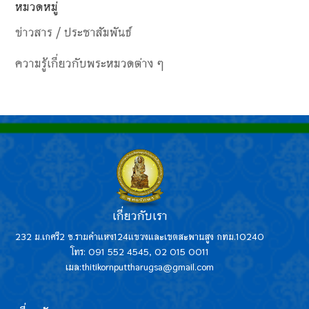
หมวดหมู่
ข่าวสาร / ประชาสัมพันธ์
ความรู้เกี่ยวกับพระหมวดต่าง ๆ
เกี่ยวกับเรา
232 ม.เกศรี2 ซ.รามคำแหง124แขวงและเขตสะพานสูง กทม.10240
โทร: 091 552 4545, 02 015 0011
เมล:thitikornputtharugsa@gmail.com