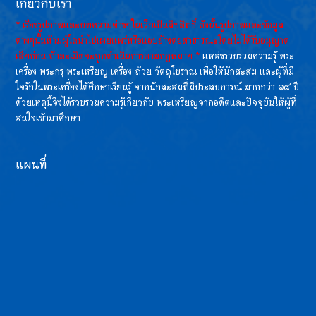
เกี่ยวกับเรา
* เรื่องรูปภาพและบทความต่างๆในเว็บเป็นลิขสิทธิ์ ดังนั้นรูปภาพและข้อมูล
ต่างๆนั้นห้ามผู้ใดนำไปเผยแพร่หรือแอบอ้างต่อสาธารณะโดยไม่ได้รับอนุญาต
เสียก่อน ถ้าละเมิดจะถูกดำเนินการตามกฏหมาย *
แหล่งรวบรวมความรู้ พระ
เครื่อง พระกรุ พระเหรียญ เครื่อง ถ้วย วัตถุโบราณ เพื่อให้นักสะสม และผู้ที่มี
ใจรักในพระเครื่องได้ศึกษาเรียนรู้ จากนักสะสมที่มีประสบการณ์ มากกว่า ๑๙ ปี
ด้วยเหตุนี้จึงได้รวบรวมความรู้เกี่ยวกับ พระเหรียญจากอดีตและปัจจุบันให้ผู้ที่
สนใจเข้ามาศึกษา
แผนที่